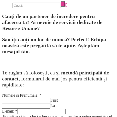
Cauți de un partener de încredere pentru
afacerea ta? Ai nevoie de servicii dedicate de
Resurse Umane?
Sau îți cauți un loc de muncă? Perfect! Echipa
noastră este pregătită să te ajute. Așteptăm
mesajul tău.
Te rugăm să folosești, ca și
metodă principală de
contact
, formularul de mai jos pentru eficiență și
rapiditate:
Numele și Prenumele:
*
First
Last
E-mail:
*
Te rugăm să introduci adresa de e-mail, pentru a putea reveni în cel